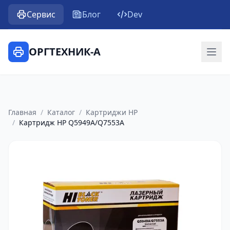
Сервис
Блог
Dev
ОРГТЕХНИК-А
Главная
/
Каталог
/
Картриджи HP
/
Картридж HP Q5949A/Q7553A