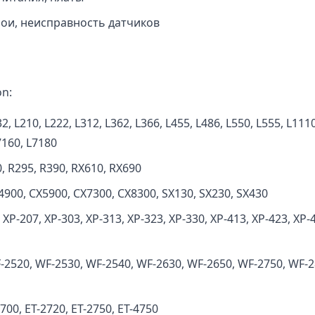
и, неисправность датчиков
n:
, L210, L222, L312, L362, L366, L455, L486, L550, L555, L1110
7160, L7180
, R295, R390, RX610, RX690
4900, CX5900, CX7300, CX8300, SX130, SX230, SX430
XP-207, XP-303, XP-313, XP-323, XP-330, XP-413, XP-423, XP-
2520, WF-2530, WF-2540, WF-2630, WF-2650, WF-2750, WF-2
700, ET-2720, ET-2750, ET-4750