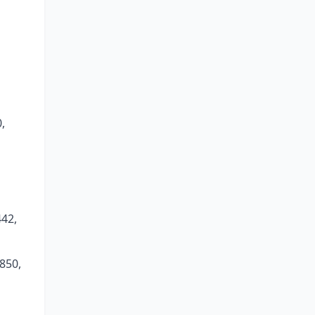
,
442,
850,