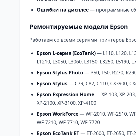
Ошибки на дисплее
— программные сбо
Ремонтируемые модели Epson
Работаем со всеми сериями принтеров Epso
Epson L-серия (EcoTank)
— L110, L120, L132
L1210, L3050, L3060, L3150, L3250, L5190, L
Epson Stylus Photo
— P50, T50, R270, R290
Epson Stylus
— C79, C82, C110, CX3900, CX
Epson Expression Home
— XP-103, XP-203, 
XP-2100, XP-3100, XP-4100
Epson WorkForce
— WF-2010, WF-2510, WF-
WF-7210, WF-7710, WF-7720
Epson EcoTank ET
— ET-2600, ET-2650, ET-2