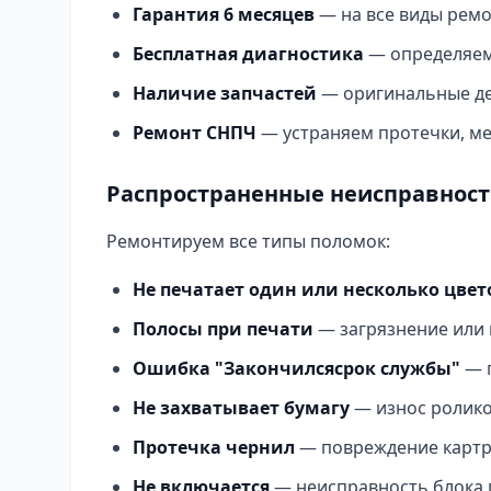
Гарантия 6 месяцев
— на все виды рем
Бесплатная диагностика
— определяем
Наличие запчастей
— оригинальные де
Ремонт СНПЧ
— устраняем протечки, м
Распространенные неисправност
Ремонтируем все типы поломок:
Не печатает один или несколько цвет
Полосы при печати
— загрязнение или
Ошибка "Закончилсясрок службы"
— п
Не захватывает бумагу
— износ ролико
Протечка чернил
— повреждение картр
Не включается
— неисправность блока 