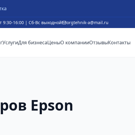
тка
т 9:30-16:00 | Сб-Вс выходной
orgtehnik-a@mail.ru
г
Услуги
Для бизнеса
Цены
О компании
Отзывы
Контакты
ров Epson