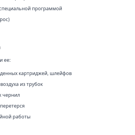
специальной программой
рос)
n
и ее:
денных картриджей, шлейфов
воздуха из трубок
х чернил
 перетерся
йной работы