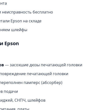
онта
 неисправность бесплатно
тали Epson на складе
еняем шлейфы
и Epson
ов
— засохшие дюзы печатающей головки
 повреждение печатающей головки
ереполнен памперс (абсорбер)
в подачи
иджей, СНПЧ, шлейфов
питания, платы